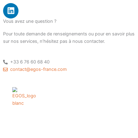
L
i
n
Vous avez une question ?
k
Pour toute demande de renseignements ou pour en savoir plus
e
sur nos services, n’hésitez pas à nous contacter.
d
i
n
+33 6 76 60 68 40‬
contact@egos-france.com
EGOS est une société française spécialisée dans la lutte
globale contre les
engins explosifs
, la
neutralisation
des armes et les
Opérations Spécialisées.