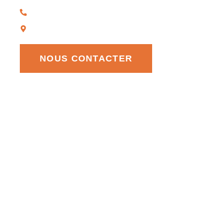
+33676606840‬
1, rue du canal 57790 HERMELANGE
NOUS CONTACTER
Copyright © 2024 EGOS. Tous droits réservés
Produit par capitaineweb.fr